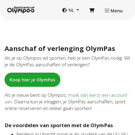
Direct naar de inhoud van de pagina
Website taal
NL
Menu
Aanschaf of verlenging OlymPas
Als je op Olympos wil sporten, heb je een OlymPas nodig. Wil
je de OlymPas aanschaffen of verlengen?
Koop hier je OlymPas
Als je nieuw bent op Olympos,
maak dan eerst een account
aan
. Daarna kun je inloggen, je OlymPas aanschaffen, sport
online reserveren en lekker gaan sporten!
De voordelen van sporten met de OlymPas
Nergens in Utrecht sport je als student van de UU, HU,