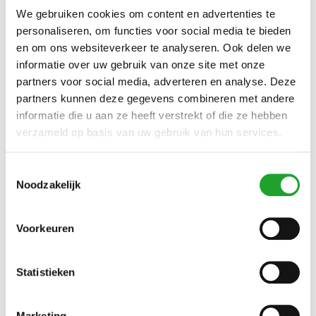
NIEUW? MAAK EEN ACCOUNT AAN
We gebruiken cookies om content en advertenties te
personaliseren, om functies voor social media te bieden
Tarieven OlymPas. Hoeveel korting krijg ik?
en om ons websiteverkeer te analyseren. Ook delen we
informatie over uw gebruik van onze site met onze
De tarieven van de OlymPas en hoe je de OlymPas
partners voor social media, adverteren en analyse. Deze
aanschaft verschilt per tariefcategorie.
Klik hier om te
partners kunnen deze gegevens combineren met andere
bekijken welk tarief voor jou van toepassing is
.
informatie die u aan ze heeft verstrekt of die ze hebben
verzameld op basis van uw gebruik van hun services.
Koop hier je OlymPas
Toestemmingsselectie
Noodzakelijk
Lid (worden) van een studentensportvereniging
(SSV)?
Als je lid bent/wordt van een SSV:
Voorkeuren
betaal je in aanvulling op de OlymPas contributie bij je
vereniging.
Statistieken
is een OlymPas of verenigingsabonnement die
minimaal geldig is t/m 31 juli 2027 verplicht.
dien je je gratis bij Olympos te registreren als SSV-lid.
Marketing