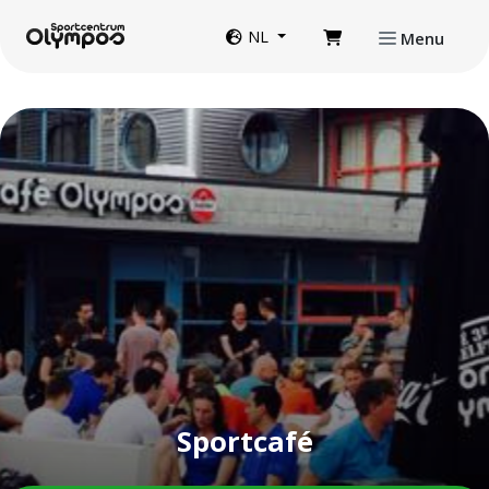
Direct naar de inhoud van de pagina
Website taal
NL
Menu
Sportcafé