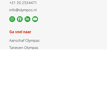
+31 30 2534471
info@olympos.nl
Ga snel naar
Aanschaf Olympas
Tarieven Olympas
Sportaanbod
Openingstijden
Inloggen
Blijf altijd op de hoogte.
Abonneer je op de nieuwsbrief en ontvang circa 10 x
per jaar updates over het sportaanbod,
kortingsacties, nieuwe roosters en evenementen.