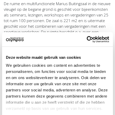
De ruime en multifunctionele Marius Buitingzaal in de nieuwe
vleugel op de begane grond is geschikt voor bijeenkomsten
als seminars, lezingen, workshops en vergaderingen van 25
tot ruim 100 personen. De zaal is 221 m2 en is uitermate
geschikt voor het combineren van vergaderingen met een
sportieve workshop. De ruimte beschikt o.a. over een
beamer, projectiescherm, een kleine keuken, voldoende
bergruimte, haken voor bokszakken en nog veel meer. De
huur van deze zaal bedraagt € 97,04 per uur (incl. btw).
Deze website maakt gebruik van cookies
Vergader 2
We gebruiken cookies om content en advertenties te
‘Vergader 2’ is een kleinere vergaderruimte van 40 m2 en
biedt plaats aan 20 tot 25 personen. De ruimte is uitgerust
personaliseren, om functies voor social media te bieden
met een digitaal scherm (diameter 70 inch) voor
en om ons websiteverkeer te analyseren. Ook delen we
presentaties. Je kunt je vergadersessie uiteraard
informatie over uw gebruik van onze site met onze
combineren met een sportclinic, toernooi of andere
partners voor social media, adverteren en analyse. Deze
(teambuildings)activiteit en een hapje of drankje. Vraag naar
partners kunnen deze gegevens combineren met andere
de mogelijkheden! Het uurtarief voor deze zaal is € 43,92
informatie die u aan ze heeft verstrekt of die ze hebben
(incl. btw).
verzameld op basis van uw gebruik van hun services.