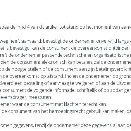
alde in lid 4 van dit artikel, tot stand op het moment van aa
weg heeft aanvaard, bevestigt de ondernemer onverwijld langs 
et is bevestigd, kan de consument de overeenkomst ontbinden.
treft de ondernemer passende technische en organisatorische m
 Indien de consument elektronisch kan betalen, zal de ondernem
p de hoogte stellen of de consument aan zijn betalingsverplicht
an de overeenkomst op afstand. Indien de ondernemer op gron
tiveerd een bestelling of aanvraag te weigeren of aan de uitvo
e consument de volgende informatie, schriftelijk of op zodanig
evensdrager, meesturen:
nemer waar de consument met klachten terecht kan;
 consument van het herroepingsrecht gebruik kan maken, dan we
enomen gegevens, tenzij de ondernemer deze gegevens al aan de