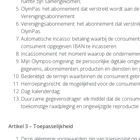
ruimte zijn samengekomen;
OlymPas: het abonnement dat verstrekt wordt aan de
Verenigingsabonnement.
Verenigingsabonnement: het abonnement dat verstrek
OlymPas.
Automatische incasso: betaling waarbij de consument
consument opgegeven IBAN te incasseren.
Incassomoment: het moment waarop de ondernemer h
Mijn Olympos-omgeving: de persoonlijke digitale omg
gegevens, abonnementen, producten en diensten en d
Bedenktijd: de termijn waarbinnen de consument gebru
Herroepingsrecht: de mogelijkheid voor de consument
Dag: kalenderdag;
Duurzame gegevensdrager: elk middel dat de consument
toekomstige raadpleging en ongewijzigde reproductie 
Artikel 3 – Toepasselijkheid
Deze algemene voorwaarden zijn van toepassing op 