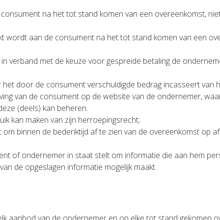
 consument na het tot stand komen van een overeenkomst, nie
t wordt aan de consument na het tot stand komen van een ove
 in verband met de keuze voor gespreide betaling de ondernem
et door de consument verschuldigde bedrag incasseert van 
eving van de consument op de website van de ondernemer, waari
eze (deels) kan beheren.
ik kan maken van zijn herroepingsrecht;
 om binnen de bedenktijd af te zien van de overeenkomst op af
 of ondernemer in staat stelt om informatie die aan hem persoo
van de opgeslagen informatie mogelijk maakt.
elk aanbod van de ondernemer en op elke tot stand gekomen 