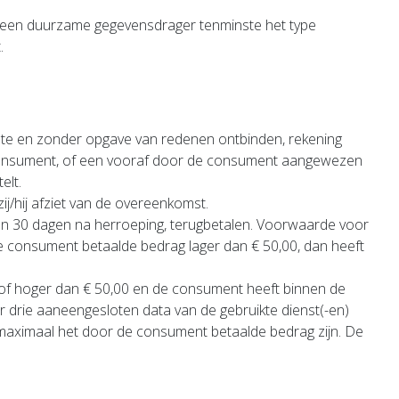
op een duurzame gegevensdrager tenminste het type
.
te en zonder opgave van redenen ontbinden, rekening
de consument, of een vooraf door de consument aangewezen
elt.
j/hij afziet van de overeenkomst.
nen 30 dagen na herroeping, terugbetalen. Voorwaarde voor
 de consument betaalde bedrag lager dan € 50,00, dan heeft
of hoger dan € 50,00 en de consument heeft binnen de
drie aaneengesloten data van de gebruikte dienst(-en)
maximaal het door de consument betaalde bedrag zijn. De