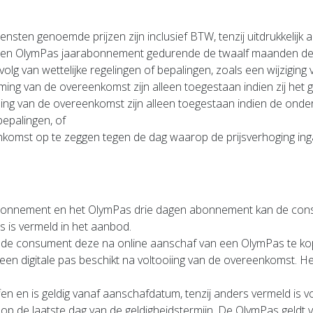
sten genoemde prijzen zijn inclusief BTW, tenzij uitdrukkelijk 
r een OlymPas jaarabonnement gedurende de twaalf maanden de 
lg van wettelijke regelingen of bepalingen, zoals een wijziging 
g van de overeenkomst zijn alleen toegestaan indien zij het gev
ng van de overeenkomst zijn alleen toegestaan indien de onde
bepalingen, of
omst op te zeggen tegen de dag waarop de prijsverhoging ing
nnement en het OlymPas drie dagen abonnement kan de consu
s is vermeld in het aanbod.
t de consument deze na online aanschaf van een OlymPas te kop
n digitale pas beschikt na voltooiing van de overeenkomst. Het 
en en is geldig vanaf aanschafdatum, tenzij anders vermeld is 
 op de laatste dag van de geldigheidstermijn. De OlymPas geld