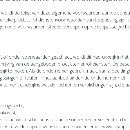
 wordt de tekst van deze algemene voorwaarden aan de consu
fieke product- of dienstenvoor-waarden van toepassing zijn, i
(algemene) voorwaarden, steeds beroepen op de toepasselijke bep
 of onder voorwaarden geschiedt, wordt dit nadrukkelijk in he
rijving van de aangeboden producten en/of diensten. De besch
ijk te maken. Als de ondernemer gebruik maakt van afbeeldin
gissingen of fouten in het aanbod binden de ondernemer niet.
sument duidelijk is wat de rechten en verplichtingen zijn, die 
epingsrecht;
enkomst;
voor automatische incasso aan de ondernemer verleent en he
r is te vinden op de website van de ondernemer: www.olympos.