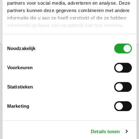
Gevonden voorwerpen
partners voor social media, adverteren en analyse. Deze
partners kunnen deze gegevens combineren met andere
informatie die u aan ze heeft verstrekt of die ze hebben
verzameld op basis van uw gebruik van hun services.
Toestemmingsselectie
Noodzakelijk
Voorkeuren
Uppsalalaan 3, 3584 CT Utrecht
Statistieken
+31 30 2534471
info@olympos.nl
Marketing
Ga snel naar
Details tonen