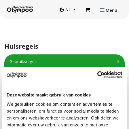
Direct naar de inhoud van de pagina
Website taal
NL
Menu
Huisregels
Gebruiksregels
Aansprakelijkheid en verzekering
Lesuitval
Deze website maakt gebruik van cookies
Restitutie
We gebruiken cookies om content en advertenties te
personaliseren, om functies voor social media te bieden
Cameratoezicht
en om ons websiteverkeer te analyseren. Ook delen we
informatie over uw gebruik van onze site met onze