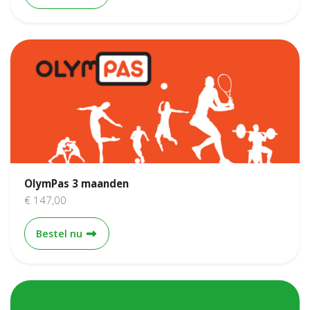
OlymPas 3 maanden
€ 147,00
OlymPas 3 maanden
Bestel nu