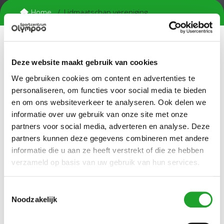
Home
Lidmaatschap vereniging
Lidmaatschap vereniging
Deze website maakt gebruik van cookies
Als je lid bent/wordt van een SSV:
We gebruiken cookies om content en advertenties te
personaliseren, om functies voor social media te bieden
betaal je in aanvulling op de OlymPas contributie bij je
vereniging.
en om ons websiteverkeer te analyseren. Ook delen we
is een OlymPas of verenigingsabonnement die
informatie over uw gebruik van onze site met onze
minimaal geldig is t/m 31 juli 2027 verplicht.
partners voor social media, adverteren en analyse. Deze
dien je je gratis bij Olympos te registreren als SSV-lid.
partners kunnen deze gegevens combineren met andere
informatie die u aan ze heeft verstrekt of die ze hebben
Klik op een van de links hieronder voor meer informatie.
verzameld op basis van uw gebruik van hun services.
DIRECT NAAR
Toestemmingsselectie
NIEUW LID VAN EEN SSV
Noodzakelijk
VERLENGEN LIDMAATSCHAP SSV