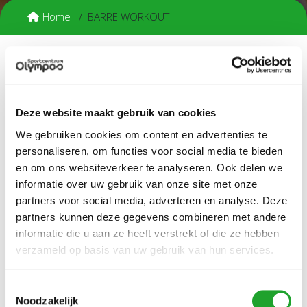
Home
BARRE WORKOUT
De Barre workout lessen worden gegeven volgens de
TrippleShape filosofie. De les bestaat uit een mix tussen
ballet-, yoga- en pilateselementen, waarbij het hele lichaam
Deze website maakt gebruik van cookies
wordt getraind. We beginnen met een stevige warming-up,
We gebruiken cookies om content en advertenties te
waarna de balletbarre erbij gepakt wordt. We eindigen op de
mat. De lessen richten zich op het creëren van het
personaliseren, om functies voor social media te bieden
gestroomlijnde lichaam van een danser: reken op stevige
en om ons websiteverkeer te analyseren. Ook delen we
buikspieren, meer flexibiliteit en een verbeterde
informatie over uw gebruik van onze site met onze
lichaamshouding! De lessen zijn voor ieder niveau en dus
partners voor social media, adverteren en analyse. Deze
kan je deelnemen ongeacht of je danservaring hebt.
partners kunnen deze gegevens combineren met andere
informatie die u aan ze heeft verstrekt of die ze hebben
Mee te nemen
verzameld op basis van uw gebruik van hun services.
Handdoek (verplicht).
.
Reserveer via Mijn Olympos
Toestemmingsselectie
Noodzakelijk