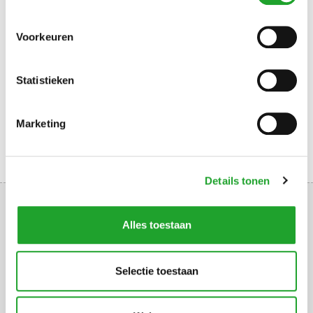
DIRECT NAAR
Voorkeuren
ROOSTER
HOE RESERVEREN
TOEGANGSCONTROLE
Statistieken
Marketing
Details tonen
Alles toestaan
Uppsalalaan 3, 3584 CT Utrecht
Selectie toestaan
+31 30 2534471
info@olympos.nl