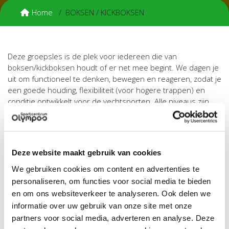
Home
BOKSEN / KICKBOKSEN
Deze groepsles is de plek voor iedereen die van
boksen/kickboksen houdt of er net mee begint. We dagen je
uit om functioneel te denken, bewegen en reageren, zodat je
een goede houding, flexibiliteit (voor hogere trappen) en
conditie ontwikkelt voor de vechtsporten. Alle niveaus zijn
welkom! We hebben een fijne groep en staan altijd open
voor nieuwe gezichten en ideeën.
Tijdens de lessen leren we je de juiste techniek, dagen we je
Deze website maakt gebruik van cookies
uithoudingsvermogen uit en werken we aan je kracht. Voor
de meer ervaren leden organiseren we regelmatig
We gebruiken cookies om content en advertenties te
sparringsessies (ook voor de gezelligheid in het weekend).
personaliseren, om functies voor social media te bieden
Voor beginners die nog niet meteen willen sparren, bouwen
en om ons websiteverkeer te analyseren. Ook delen we
we dit rustig op met behulp van reactiespelletjes en
informatie over uw gebruik van onze site met onze
oefeningen.
partners voor social media, adverteren en analyse. Deze