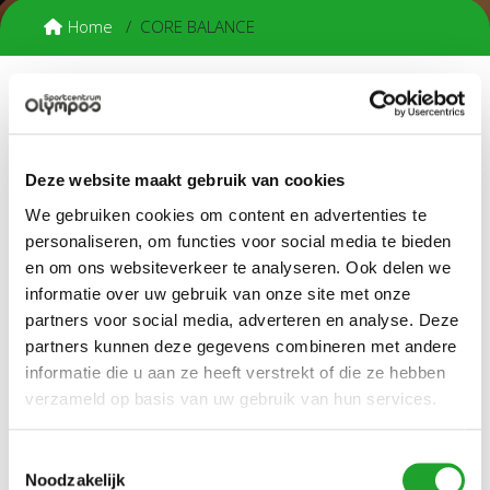
Home
CORE BALANCE
Core balance valt onder de zogenaamde small group fast
fitness lessen. In een kleine groep worden de spieren van
de buik, rug, schouder en nek getraind met behulp van een
Deze website maakt gebruik van cookies
Swiss Ball. De kern van je lichaam (rug, buik en bekken) wordt
We gebruiken cookies om content en advertenties te
sterker en stabieler en de balans in je lichaam verbetert.
Hierdoor wordt de kans op blessures verminderd. Je wordt
personaliseren, om functies voor social media te bieden
je bewuster van je houding.
en om ons websiteverkeer te analyseren. Ook delen we
informatie over uw gebruik van onze site met onze
De groepsles core balance is geschikt voor iedereen die
partners voor social media, adverteren en analyse. Deze
gericht de spieren van de rug, buik, schouder en nek wil
partners kunnen deze gegevens combineren met andere
trainen. Daarnaast is core balance ook uitermate geschikt
informatie die u aan ze heeft verstrekt of die ze hebben
voor als je net begint met sporten of het sporter weer op wil
verzameld op basis van uw gebruik van hun services.
pakken.
.
Reserveer via Mijn Olympos
Toestemmingsselectie
Noodzakelijk