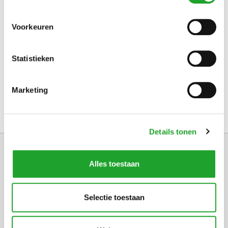
DIRECT NAAR
Voorkeuren
ROOSTER
HOE RESERVEREN
TOEGANGSCONTROLE
Statistieken
Marketing
Details tonen
Alles toestaan
Uppsalalaan 3, 3584 CT Utrecht
Selectie toestaan
+31 30 2534471
info@olympos.nl