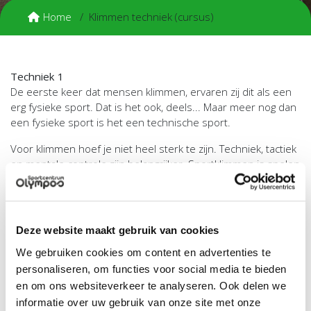
Home
Klimmen techniek (cursus)
Techniek 1
De eerste keer dat mensen klimmen, ervaren zij dit als een
erg fysieke sport. Dat is het ook, deels... Maar meer nog dan
een fysieke sport is het een technische sport.
Voor klimmen hoef je niet heel sterk te zijn. Techniek, tactiek
en mentale controle zijn belangrijker. Sportklimmen is spelen
met je evenwicht. Of zoals David Van Reybrouck het zegt:
“Klimmen is ballet in het verticale”.
In deze cursus (4 lessen van 2 uur) krijg je als klimmer
essentiële tips en tricks om snel beter te worden. De basale
Deze website maakt gebruik van cookies
technieken worden aangereikt om zo efficiënt mogelijk te
We gebruiken cookies om content en advertenties te
leren klimmen. Onderwerpen hierbij zijn onder andere
personaliseren, om functies voor social media te bieden
voetplaatsing, evenwichtsverplaatsing en frontaal- versus
ingedraaid klimmen. Aan het eind van de cursus ken je alle
en om ons websiteverkeer te analyseren. Ook delen we
basistechnieken om efficiënt te kunnen klimmen. Je
informatie over uw gebruik van onze site met onze