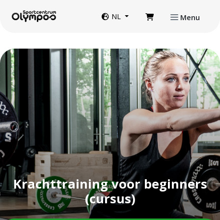
Direct naar de inhoud van de pagina
Website taal
NL
Menu
Krachttraining voor beginners
(cursus)