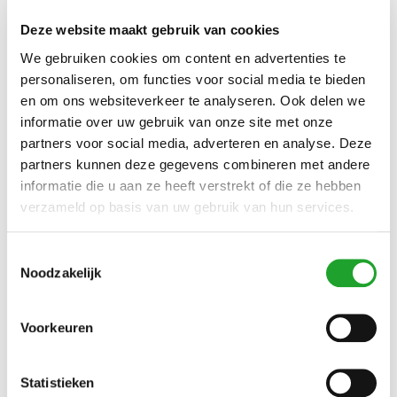
Er zitten veel voordelen aan krachttraining:
Deze website maakt gebruik van cookies
Versterking spieren en pezen en botten
We gebruiken cookies om content en advertenties te
Optimalisering van vetverbranding en verbetering van
personaliseren, om functies voor social media te bieden
stofwisseling
en om ons websiteverkeer te analyseren. Ook delen we
Betere lichaamshouding
informatie over uw gebruik van onze site met onze
Verminderde kans op blessures
partners voor social media, adverteren en analyse. Deze
Sportprestaties nemen toe
partners kunnen deze gegevens combineren met andere
Bovendien zijn vele variaties mogelijk waardoor het
informatie die u aan ze heeft verstrekt of die ze hebben
uitdagend blijft.
verzameld op basis van uw gebruik van hun services.
Na het volgen van de cursus kun je met vertrouwen
zelfstandig aan de slag (vrij trainen) in Kratistos (gratis met
Toestemmingsselectie
OlymPas) en heb je voldoende ervaring om eventueel ook
Noodzakelijk
mee te doen aan de cursussen Cross Challenge of Hyrox.
Wanneer
Voorkeuren
Klik onderaan op de knop 'rooster' om het actuele of
aankomende cursusrooster te bekijken. Via de knop
Statistieken