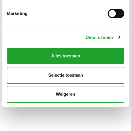
cursusperiodes kun je het jaaroverzicht van de
cursusperiodes met data (en start inschrijvingen) bekijken.
Marketing
Locatie
Kratistos ligt direct naast Olympos; het is de ruimte in de P+R
(parkeergarage), naast de bushalte en klimwand Kalymnos.
Details tonen
Inschrijven via Mijn Olympos
Alles toestaan
DIRECT NAAR
CURSUSPERIODES
ROOSTER
Selectie toestaan
HOE INSCHRIJVEN
KOOP OLYMPAS
Weigeren