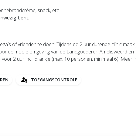
zonnebrandcrème, snack, etc.
anwezig bent.
.
lega’s of vrienden te doen! Tijdens de 2 uur durende clinic maa
 door de mooie omgeving van de Landgoederen Amelisweerd en R
 voor 2 uur incl. drankje (max. 10 personen, minimaal 6). Meer 
EREN
TOEGANGSCONTROLE