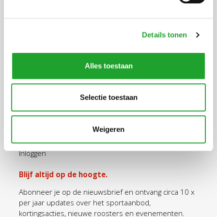
Uppsalalaan 3, 3584 CT Utrecht
+31 30 2534471
info@olympos.nl
Details tonen
Alles toestaan
Ga snel naar
Aanschaf Olympas
Selectie toestaan
Tarieven Olympas
Sportaanbod
Weigeren
Openingstijden
Inloggen
Blijf altijd op de hoogte.
Abonneer je op de nieuwsbrief en ontvang circa 10 x
per jaar updates over het sportaanbod,
kortingsacties, nieuwe roosters en evenementen.