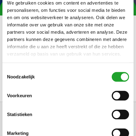
We gebruiken cookies om content en advertenties te
Home
agenda
Agenda item
personaliseren, om functies voor social media te bieden
en om ons websiteverkeer te analyseren. Ook delen we
informatie over uw gebruik van onze site met onze
Op zaterdag 13 december 2025 organiseren de NKBV en
partners voor social media, adverteren en analyse. Deze
Sportcentrum Olympos de
UIAA Ice Climbing Continental Cup
partners kunnen deze gegevens combineren met andere
Utrecht
op de drytoolwanden van klimmuur Kalymnos. Dit is
informatie die u aan ze heeft verstrekt of die ze hebben
de vierde editie van deze internationale ijsklimwedstrijd. Het
verzameld op basis van uw gebruik van hun services.
belooft weer een enorm spektakel te worden waarin de
beste ijsklimmers van Europa gaan strijden om de zege.
Toestemmingsselectie
Noodzakelijk
Voorkeuren
Statistieken
Marketing