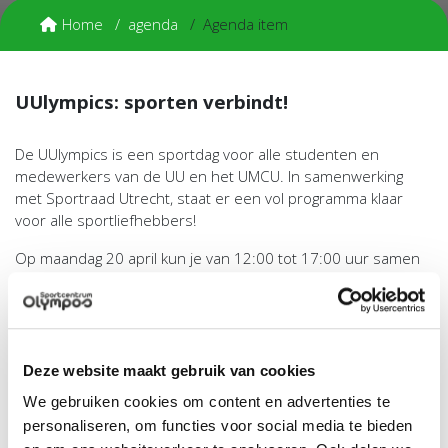
Home
agenda
Agenda item
UUlympics: sporten verbindt!
De UUlympics is een sportdag voor alle studenten en
medewerkers van de UU en het UMCU. In samenwerking
met Sportraad Utrecht, staat er een vol programma klaar
voor alle sportliefhebbers!
Op maandag 20 april kun je van 12:00 tot 17:00 uur samen
met je team strijden voor de winst, én genieten van een
gezellige, sportieve dag op Sportcentrum Olympos. Heb je
een sport nog nooit gedaan, of ben je er juist een pro in?
Wees welkom: iedereen kan meedoen.
Deze website maakt gebruik van cookies
We zullen het toernooi aftrappen met een feestelijke
We gebruiken cookies om content en advertenties te
opening. De dag zullen we samen afsluiten met een borrel in
personaliseren, om functies voor social media te bieden
Sportcafé Olympos.