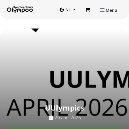
Direct naar de inhoud van de pagina
Website taal
NL
Menu
UUlympics
20 april 2026