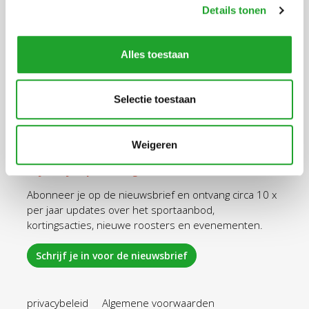
Details tonen
Ga snel naar
Alles toestaan
Aanschaf Olympas
Tarieven Olympas
Sportaanbod
Selectie toestaan
Openingstijden
Inloggen
Weigeren
Blijf altijd op de hoogte.
Abonneer je op de nieuwsbrief en ontvang circa 10 x
per jaar updates over het sportaanbod,
kortingsacties, nieuwe roosters en evenementen.
Schrijf je in voor de nieuwsbrief
privacybeleid
Algemene voorwaarden