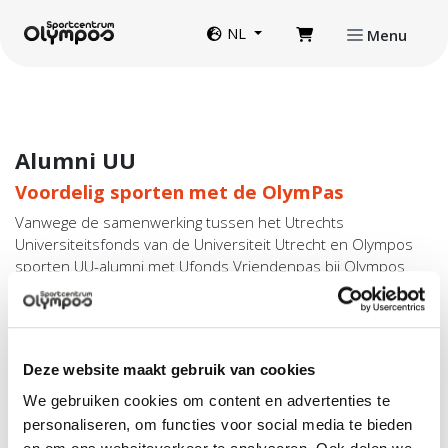
Direct naar de inhoud van de pagina
Website taal
NL
Menu
Alumni UU
Voordelig sporten met de OlymPas
Vanwege de samenwerking tussen het Utrechts
Universiteitsfonds van de Universiteit Utrecht en Olympos
sporten UU-alumni met Ufonds Vriendenpas bij Olympos
met korting (tarief B).
Tarief
:
Check het tarief
van de OlymPas voor UFonds
Vriendenpashouders.
Aanbod
: Met de OlymPas kun je onbeperkt en flexibel
Deze website maakt gebruik van cookies
deelnemen aan een zeer breed
sportaanbod
van
We gebruiken cookies om content en advertenties te
Olympos.
personaliseren, om functies voor social media te bieden
Aanschaf OlymPas
: Je kunt de OlymPas bij de