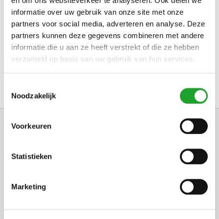
en om ons websiteverkeer te analyseren. Ook delen we
sportdesk van Olympos aanschaffen. Maak eerst alvast
informatie over uw gebruik van onze site met onze
gratis een
online account
aan. Kom daarna naar de
partners voor social media, adverteren en analyse. Deze
Sportdesk en toon s.v.p. je Vriendenpas + geldig ID,
partners kunnen deze gegevens combineren met andere
zodat de deskmedewerker weet dat je recht hebt op
korting.
informatie die u aan ze heeft verstrekt of die ze hebben
verzameld op basis van uw gebruik van hun services.
Toestemmingsselectie
Noodzakelijk
Voorkeuren
Statistieken
Uppsalalaan 3, 3584 CT Utrecht
+31 30 2534471
Marketing
info@olympos.nl