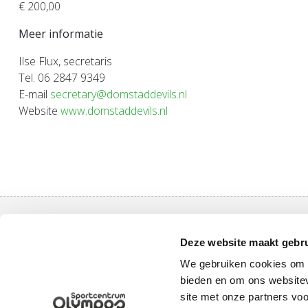
€ 200,00
Meer informatie
Ilse Flux, secretaris
Tel. 06 2847 9349
E-mail
secretary@domstaddevils.nl
Website
www.domstaddevils.nl
Ga snel na
Deze website maakt gebru
Aanschaf O
We gebruiken cookies om c
Sportaanb
bieden en om ons websitev
Uppsalalaan 3, 3584 CT Utrecht
site met onze partners vo
Inloggen
+31 30 2534471