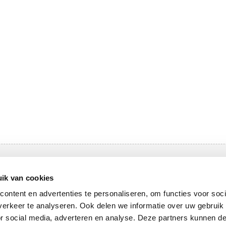
ar
ik van cookies
lympas
Tarieven Olympas
ontent en advertenties te personaliseren, om functies voor soci
od
Openingstijden
erkeer te analyseren. Ook delen we informatie over uw gebruik
or social media, adverteren en analyse. Deze partners kunnen 