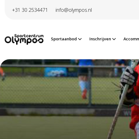
Direct naar de inhoud van de pagina
+31 30 2534471
info@olympos.nl
Sportaanbod
Inschrijven
Accomm