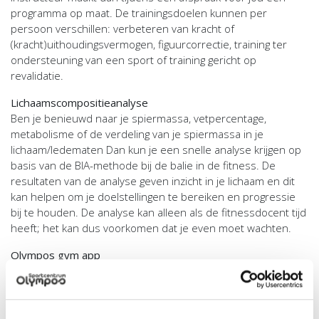
programma op maat. De trainingsdoelen kunnen per
persoon verschillen: verbeteren van kracht of
(kracht)uithoudingsvermogen, figuurcorrectie, training ter
ondersteuning van een sport of training gericht op
revalidatie.
Lichaamscompositieanalyse
Ben je benieuwd naar je spiermassa, vetpercentage,
metabolisme of de verdeling van je spiermassa in je
lichaam/ledematen Dan kun je een snelle analyse krijgen op
basis van de BIA-methode bij de balie in de fitness. De
resultaten van de analyse geven inzicht in je lichaam en dit
kan helpen om je doelstellingen te bereiken en progressie
bij te houden. De analyse kan alleen als de fitnessdocent tijd
heeft; het kan dus voorkomen dat je even moet wachten.
Olympos gym app
Word fit en slim met onze Olympos gym app. Gratis te
gebruiken door al onze leden. Met de Olympos gym app train
je effectiever en blijf je gemotiveerd waardoor je sneller je
fitness doelen bereikt.