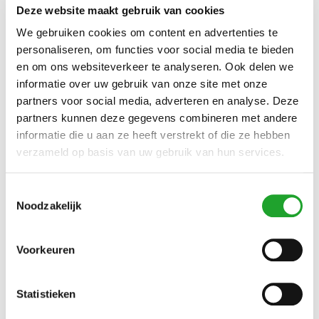
Deze website maakt gebruik van cookies
Met de Olympos Gym app kun je:
We gebruiken cookies om content en advertenties te
personaliseren, om functies voor social media te bieden
Kant en klare trainingsschema’s gebruiken
en om ons websiteverkeer te analyseren. Ook delen we
Zelf trainingsschema’s samenstellen
Je dagelijkse sportprestaties bijhouden en delen
informatie over uw gebruik van onze site met onze
Je gegevens en progressie bijhouden
partners voor social media, adverteren en analyse. Deze
Talrijke oefeningen bekijken in 3D voor een juiste
partners kunnen deze gegevens combineren met andere
uitvoering.
informatie die u aan ze heeft verstrekt of die ze hebben
Tips en informatie ontvangen van je fitness trainer
verzameld op basis van uw gebruik van hun services.
Meer dan 150 achievements verdienen
Blijf gemotiveerd en gevarieerd sporten met de de Olympos
Toestemmingsselectie
gym app want zoals je weet: als je fit bent , denk je beter!
Noodzakelijk
Om gebruik te kunnen maken van deze GRATIS app, heb je
een Olympos gym account nodig. Deze kun je aanvragen bij
Voorkeuren
de een van onze fitnessinstructeurs.
Olympos Gym app pro!
Statistieken
Je kunt je op de Olympos gym app ook laten aanmelden als