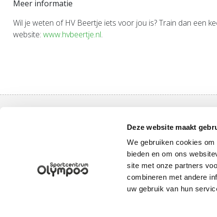
Meer informatie
Wil je weten of HV Beertje iets voor jou is? Train dan een k
website:
www.hvbeertje.nl
.
Ga snel na
Deze website maakt gebru
Aanschaf O
We gebruiken cookies om c
Sportaanb
bieden en om ons websitev
Uppsalalaan 3, 3584 CT Utrecht
site met onze partners vo
Inloggen
+31 30 2534471
combineren met andere inf
info@olympos.nl
uw gebruik van hun servic