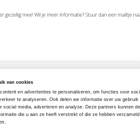
eer gezellig mee! Wil je meer informatie? Stuur dan een mailtje n
ar
ik van cookies
lympas
Tarieven Olympas
ontent en advertenties te personaliseren, om functies voor soci
od
Openingstijden
erkeer te analyseren. Ook delen we informatie over uw gebruik
or social media, adverteren en analyse. Deze partners kunnen 
ormatie die u aan ze heeft verstrekt of die ze hebben verzameld
es.