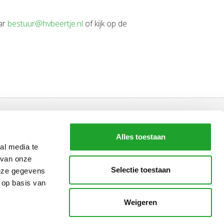
aar
bestuur@hvbeertje.nl
of kijk op de
Blijf altijd op de hoogte.
Alles toestaan
Abonneer je op de nieuwsbrief en ontvang circa 10 x per
al media te
jaar updates over het sportaanbod, kortingsacties,
 van onze
nieuwe roosters en evenementen.
Selectie toestaan
deze gegevens
 op basis van
Schrijf je in voor de nieuwsbrief
Weigeren