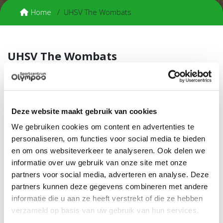
Home
UHSV The Wombats
UHSV The Wombats
The Wombats is een relatief kleine honk- en softbalclub,
gericht op studenten en oud-studenten. The Wombats heeft
2 softbalteams voor dames, 3 honkbalteams en 2
herensoftbalteams. Er wordt getraind op de
Deze website maakt gebruik van cookies
woensdagavond, en de wedstrijden zijn over de rest van de
week verdeeld. Gedurende het seizoen is The Wombats ook
We gebruiken cookies om content en advertenties te
in groten getale te vinden op de EK's en WK's honkbal, de
personaliseren, om functies voor social media te bieden
Haarlemse Honkbalweek en natuurlijk op de eigen
en om ons websiteverkeer te analyseren. Ook delen we
toernooien, borrels en feesten.
informatie over uw gebruik van onze site met onze
partners voor social media, adverteren en analyse. Deze
Contributie
partners kunnen deze gegevens combineren met andere
Zie
wombats.nl
voor meer informatie.
informatie die u aan ze heeft verstrekt of die ze hebben
verzameld op basis van uw gebruik van hun services.
Meer informatie