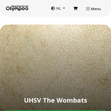
Direct naar de inhoud van de pagina
Website taal
NL
Menu
UHSV The Wombats