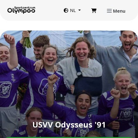
Direct naar de inhoud van de pagina
Website taal
NL
Menu
USVV Odysseus '91