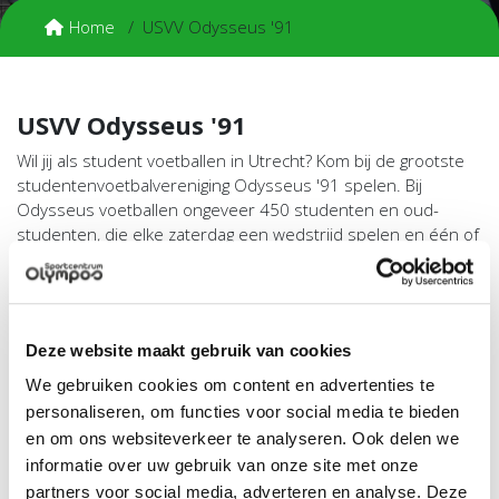
Home
USVV Odysseus '91
USVV Odysseus '91
Wil jij als student voetballen in Utrecht? Kom bij de grootste
studentenvoetbalvereniging Odysseus '91 spelen. Bij
Odysseus voetballen ongeveer 450 studenten en oud-
studenten, die elke zaterdag een wedstrijd spelen en één of
twee keer in de week trainen. Gediplomeerde trainers
trainen de dames (Eerste klasse) en heren (Derde klasse)
selecties.
Deze website maakt gebruik van cookies
Odysseus ’91 focust zich op twee aspecten: prestatiegericht
voetballen en gezelligheid. Binnen de vereniging bestaan 16
We gebruiken cookies om content en advertenties te
commissies, die ervoor zorgen dat er allerlei activiteiten,
personaliseren, om functies voor social media te bieden
feesten en legendarische Super Saturdays worden
en om ons websiteverkeer te analyseren. Ook delen we
georganiseerd. Voor ieder wat wils, dus kom voetballen bij
informatie over uw gebruik van onze site met onze
Odysseus en beleef de derde helft op z'n Ody's.
partners voor social media, adverteren en analyse. Deze