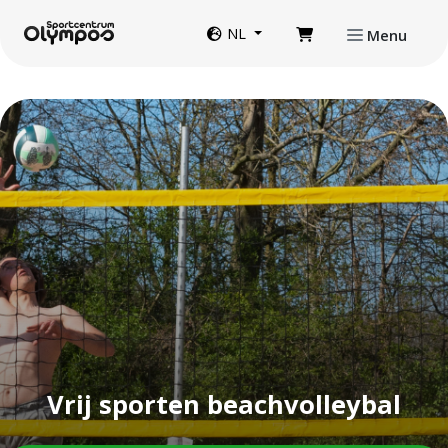
Direct naar de inhoud van de pagina
Website taal
NL
Menu
Vrij sporten beachvolleybal