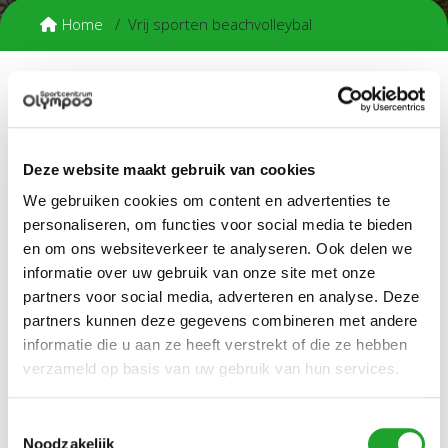
Home
Vrij sporten beachvolleybal
Beachvolleybal vrij sporten
Met je OlymPas kun je van ca. begin april tot begin oktober
vrij beachvolleyballen op het beachveld.
Deze website maakt gebruik van cookies
We gebruiken cookies om content en advertenties te
Je kunt het veld vanaf maximaal drie dagen vantevoren
bij de sportdesk voor een uur reserveren via tel (030)
personaliseren, om functies voor social media te bieden
253 4471.
en om ons websiteverkeer te analyseren. Ook delen we
Bij de aanvraag dien je je mailadres op te geven,
informatie over uw gebruik van onze site met onze
waarmee je een account hebt bij Olympos.
partners voor social media, adverteren en analyse. Deze
Alle sporters die gebruikmaken van het veld dienen
partners kunnen deze gegevens combineren met andere
een geldige OlymPas te hebben (dat kan ook een
informatie die u aan ze heeft verstrekt of die ze hebben
OlymPas 3-dagenkaart zijn).
verzameld op basis van uw gebruik van hun services.
Alle deelnemers (of gebruikers) dienen zich vooraf te
melden bij de sportdesk en met eigen middelen
(telefoon) aan te tonen dat hun OlymPas geldig is.
Toestemmingsselectie
Noodzakelijk
Neem ook je eigen bal mee. Je kunt ook een bal huren