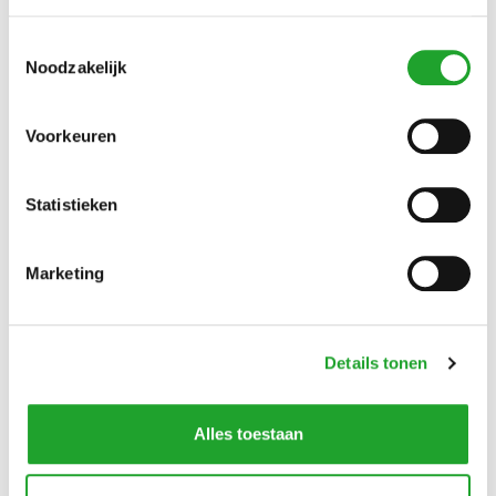
geluidsinstallatie.
1 spinningruimte: met 30 fietsen , geluidsinstallatie en
Toestemmingsselectie
sfeerverlichting
Noodzakelijk
de Marius Buiting-zaal: met 221 m² geschikt voor zowel
sporten als voor vergaderingen, lezingen en
workshops ed.
Voorkeuren
1 vergaderkamer: voor 20-25 personen
Sportcafé Olympos: voor een drankje en/of hapje
kleed- en behandelkamers voor het Sportmedisch
Statistieken
Adviescentrum, InspanningLoont en Trias
Fysiotherapie.
Marketing
Plattegrond indoor
Details tonen
Alles toestaan