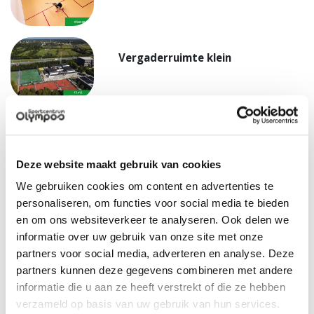
Vergaderruimte klein
Indoor
De binnenaccommodatie van Sportcentrum Olympos
Deze website maakt gebruik van cookies
bestaat uit:
We gebruiken cookies om content en advertenties te
3 sporthallen: geschikt voor alle zaalsporten, maar ook
personaliseren, om functies voor social media te bieden
voor diverse andere activiteiten, te verdelen in kleinere
en om ons websiteverkeer te analyseren. Ook delen we
sportvelden
informatie over uw gebruik van onze site met onze
4 squashbanen
partners voor social media, adverteren en analyse. Deze
1 fitnessruimte: met een speciale ruimte voor
circuittraining
partners kunnen deze gegevens combineren met andere
2 ruime danszalen: 1 met sportvloer en 1 met houten
informatie die u aan ze heeft verstrekt of die ze hebben
vloer, beide met grote spiegelwand en
verzameld op basis van uw gebruik van hun services.