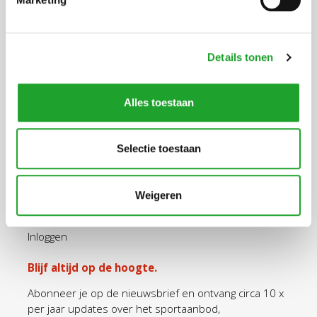
Uppsalalaan 3, 3584 CT Utrecht
+31 30 2534471
Details tonen
info@olympos.nl
Alles toestaan
Ga snel naar
Selectie toestaan
Aanschaf Olympas
Tarieven Olympas
Sportaanbod
Weigeren
Openingstijden
Inloggen
Blijf altijd op de hoogte.
Abonneer je op de nieuwsbrief en ontvang circa 10 x
per jaar updates over het sportaanbod,