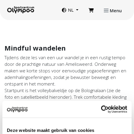
Direct naar de inhoud van de pagina
Website taal
NL
Menu
Mindful wandelen
Tijdens deze les van een uur wandel je in een rustig tempo
door de prachtige natuur van Amelisweerd. Onderweg
maken we korte stops voor eenvoudige yogaoefeningen en
ademhalingoefeningen, zodat je bewuster beweegt en
ontspant in het moment.
Startpunt is het volleybalveldje op de Bolognalaan (zie de
foto en satellietbeeld hieronder). Trek comfortabele kleding
en schoenen aan en laat de drukte even achter je. Een
heerlijke start van de dag, ook als het een beetje regent.
Zelfs een drupje maakt de wandeling extra fris en mindful.
Deze website maakt gebruik van cookies