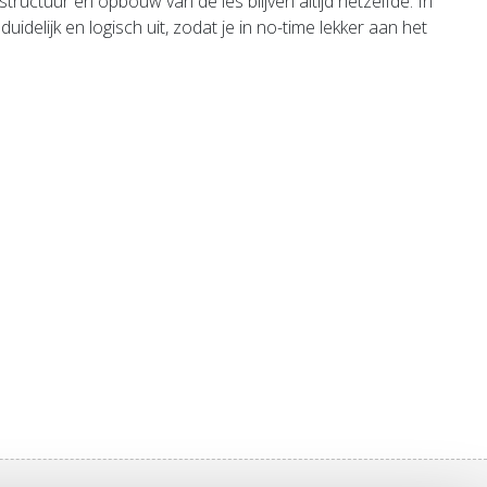
tructuur en opbouw van de les blijven altijd hetzelfde. In
delijk en logisch uit, zodat je in no-time lekker aan het