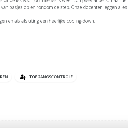
 dit dé les voor jou! Elke les is weer compleet anders, maar de s
van pasjes op en rondom de step. Onze docenten leggen alles dui
gen en als afsluiting een heerlijke cooling-down.
EREN
TOEGANGSCONTROLE