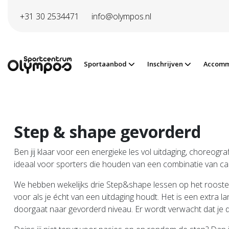
Direct naar de inhoud van de pagina
+31 30 2534471
info@olympos.nl
Sportaanbod
Inschrijven
Accomm
Step & shape gevorderd
Ben jij klaar voor een energieke les vol uitdaging, choreogr
ideaal voor sporters die houden van een combinatie van car
We hebben wekelijks drie Step&shape lessen op het roost
voor als je écht van een uitdaging houdt. Het is een extra 
doorgaat naar gevorderd niveau. Er wordt verwacht dat je 