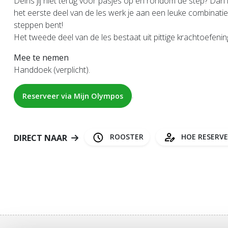
Deins jij niet terug voor pasjes op en rondom de step? Dan is
het eerste deel van de les werk je aan een leuke combinatie 
steppen bent!
Het tweede deel van de les bestaat uit pittige krachtoefenin
Mee te nemen
Handdoek (verplicht).
.
Reserveer via Mijn Olympos
ROOSTER
HOE RESERV
DIRECT NAAR