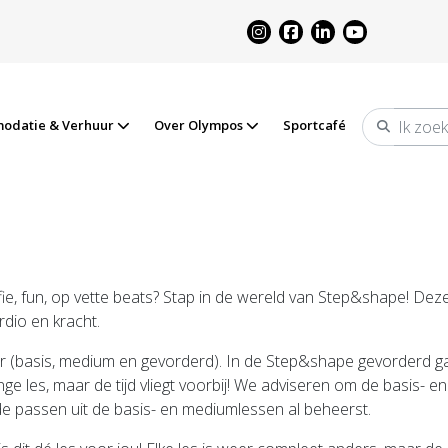
odatie & Verhuur
Over Olympos
Sportcafé
Zoeken
afie, fun, op vette beats? Stap in de wereld van Step&shape! De
dio en kracht.
er (basis, medium en gevorderd). In de Step&shape gevorderd
lange les, maar de tijd vliegt voorbij! We adviseren om de basis
de passen uit de basis- en mediumlessen al beheerst.