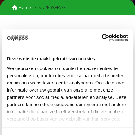
Home
SUPERSHAPE
Supershape is een total body workout waarbij conditie,
vetverbranding en krachttraining centraal staan. Op een vlot
high impact-niveau komt alles aan bod. We maken gebruik
van gewichtjes van 1 tot 5 kilo, afhankelijk van de oefening en
Deze website maakt gebruik van cookies
jouw fitnessniveau. Er zijn opties om wat rustiger aan te
doen, of juist all the way!
We gebruiken cookies om content en advertenties te
personaliseren, om functies voor social media te bieden
In het eerste deel van de les ligt de focus op cardio, met
en om ons websiteverkeer te analyseren. Ook delen we
oefeningen op de step, met XCO’s of op de vloer. Daarna
informatie over uw gebruik van onze site met onze
komen spierversterkende oefeningen aan bod voor zowel
partners voor social media, adverteren en analyse. Deze
boven- als onderlichaam. We sluiten af met buikspieren op
de mat en een heerlijke cooling-down. En dat allemaal op
partners kunnen deze gegevens combineren met andere
vette beats!
informatie die u aan ze heeft verstrekt of die ze hebben
verzameld op basis van uw gebruik van hun services.
Mee te nemen
Handdoek (verplicht).