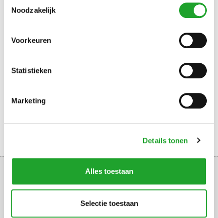
Toestemmingsselectie
Noodzakelijk
.
Reserveer via Mijn Olympos
Voorkeuren
DIRECT NAAR
ROOSTER
HOE RESERVEREN
Statistieken
TOEGANGSCONTROLE
Marketing
Details tonen
Alles toestaan
Selectie toestaan
Uppsalalaan 3, 3584 CT Utrecht