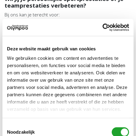
teamprestaties verbeteren?
Bij ons kan je terecht voor:
Sport (medische) inspanningstests
Mentale begeleiding
Voedingsbegeleiding in samenwerking met
Sportkeuken
Deze website maakt gebruik van cookies
Gratis consult voor sporters Olympos
We gebruiken cookies om content en advertenties te
personaliseren, om functies voor social media te bieden
Met een geldige OlymPas of sportkaart van Olympos kun je
en om ons websiteverkeer te analyseren. Ook delen we
een afspraak maken voor 1 gratis sportadvies.
Bel (030) 253 3077 om een afspraak te maken.
informatie over uw gebruik van onze site met onze
partners voor social media, adverteren en analyse. Deze
Gezondheidsbevordering op de werkvloer
partners kunnen deze gegevens combineren met andere
Hard werken is ook topsport. U wilt dat uw personeel
informatie die u aan ze heeft verstrekt of die ze hebben
optimaal presteert, logisch! Laat aan uw personeel zien dat u
verzameld op basis van uw gebruik van hun services.
dat snapt en bied hen een uitgebreide health check. Zij
krijgen inzicht en adviezen hoe zij hun work-life balance
Toestemmingsselectie
kunnen optimaliseren en u krijgt inzicht in de teamdynamiek
Noodzakelijk
en waar de rode vlaggen zitten. Een gezond en vitaal team