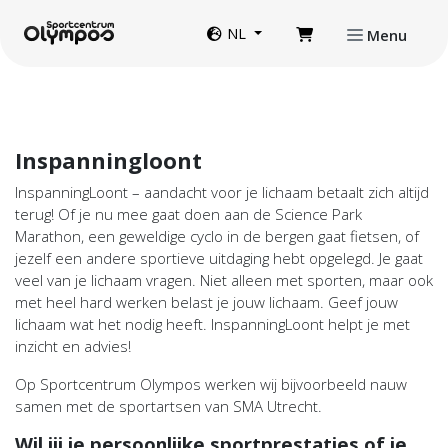
Direct naar de inhoud van de pagina
Website taal
NL
Menu
Inspanningloont
InspanningLoont – aandacht voor je lichaam betaalt zich altijd
terug! Of je nu mee gaat doen aan de Science Park
Marathon, een geweldige cyclo in de bergen gaat fietsen, of
jezelf een andere sportieve uitdaging hebt opgelegd. Je gaat
veel van je lichaam vragen. Niet alleen met sporten, maar ook
met heel hard werken belast je jouw lichaam. Geef jouw
lichaam wat het nodig heeft. InspanningLoont helpt je met
inzicht en advies!
Op Sportcentrum Olympos werken wij bijvoorbeeld nauw
samen met de sportartsen van SMA Utrecht.
Wil jij je persoonlijke sportprestaties of je