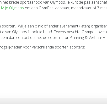
 het brede sportaanbod van Olympos. Je kunt de pas aanschaff
r
Mijn Olympos
om een OlymPas jaarkaart, maandkaart of 3-maa
 sporten. Wil je een clinic of ander evenement (laten) organisere
ie van Olympos is ook te huur! Tevens beschikt Olympos over e
Neem dan contact op met de coördinator Planning & Verhuur via
gelijkheden voor verschillende soorten sporters: