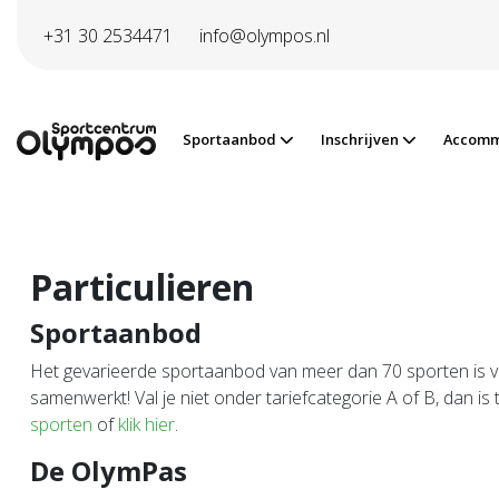
Direct naar de inhoud van de pagina
+31 30 2534471
info@olympos.nl
Sportaanbod
Inschrijven
Accomm
Particulieren
Sportaanbod
Het gevarieerde sportaanbod van meer dan 70 sporten is vo
samenwerkt! Val je niet onder tariefcategorie A of B, dan is
sporten
of
klik hier
.
De OlymPas