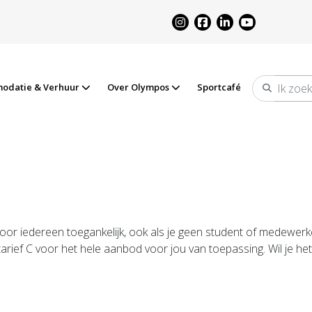
odatie & Verhuur
Over Olympos
Sportcafé
Zoeken
or iedereen toegankelijk, ook als je geen student of medewer
 tarief C voor het hele aanbod voor jou van toepassing. Wil je h