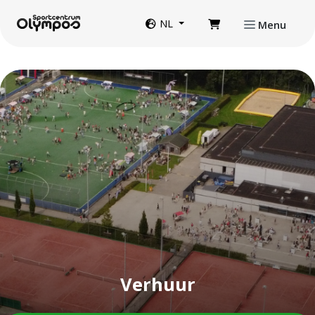
Direct naar de inhoud van de pagina
Website taal
NL
Menu
Verhuur