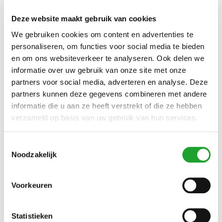
Huur accommodatie voor vergaderingen, lezingen,
Deze website maakt gebruik van cookies
workshops en tentamens
We gebruiken cookies om content en advertenties te
Olympos beschikt over
verschillende vergaderruimtes
die
personaliseren, om functies voor social media te bieden
geschikt zijn voor seminars, trainingen, workshops en andere
en om ons websiteverkeer te analyseren. Ook delen we
bijeenkomsten. In de daluren zijn de sporthallen ook te huur
informatie over uw gebruik van onze site met onze
voor tentamens. Een vergadersessie is uiteraard goed te
partners voor social media, adverteren en analyse. Deze
combineren met iets sportiefs, zoals een uurtje spinning,
yoga, boksen of andere sport. Vraag naar de mogelijkheden!
partners kunnen deze gegevens combineren met andere
informatie die u aan ze heeft verstrekt of die ze hebben
Huurtarieven accommodatie
verzameld op basis van uw gebruik van hun services.
Klik hier voor een compleet overzicht
.
Huur accommodatie met een OlymPas
Toestemmingsselectie
Voor OlymPas-houders zijn bepaalde delen van de
Noodzakelijk
accommodatie last minute (d.w.z. vanaf 3 dagen tevoren)
gratis te huren.
Klik hier voor meer informatie
.
Voorkeuren
Meer informatie
Neem voor meer informatie over de diverse mogelijkheden
en de beschikbaarheid van de accommodatie, contact op
Statistieken