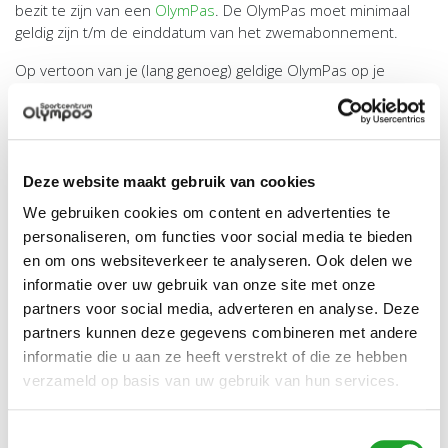
bezit te zijn van een
OlymPas
. De OlymPas moet minimaal
geldig zijn t/m de einddatum van het zwemabonnement.
Op vertoon van je (lang genoeg) geldige OlymPas op je
telefoon (die vind je na inlog onder 'Mijn Producten'), betaal
je bij een van de hierboven genoemde zwembaden
vervolgens het gereduceerde tarief van € 140,00 voor een
zwemabonnement.
Deze website maakt gebruik van cookies
OlymPas aanschaffen
We gebruiken cookies om content en advertenties te
Een OlymPas kun je bij de sportdesk of online (
klik hier om te
personaliseren, om functies voor social media te bieden
zien wat voor jou van toepassing is
) aanschaffen. Met de
OlymPas kun je gebruikmaken van bijna het volledige
en om ons websiteverkeer te analyseren. Ook delen we
sportaanbod van Olympos.
Klik hier voor een overzicht
van
informatie over uw gebruik van onze site met onze
alle sporten waar je met je OlymPas aan kunt deelnemen.
partners voor social media, adverteren en analyse. Deze
partners kunnen deze gegevens combineren met andere
Looptijd zwemabonnement
informatie die u aan ze heeft verstrekt of die ze hebben
Van september 2026 t/m augustus 2027.
verzameld op basis van uw gebruik van hun services.
Meer info en openingstijden
Zie voor meer info over de zwembaden en de
Toestemmingsselectie