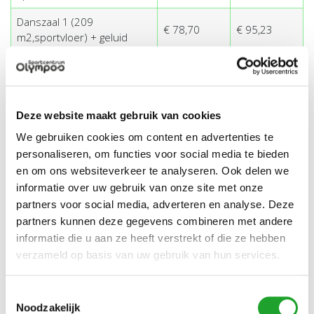
Danszaal 1 (209
€ 78,70
€ 95,23
m2,sportvloer) + geluid
Danszaal 2 (214 m2, houten
€ 60,40
€ 73,08
vloer)
Danszaal 2 (214 m2, houten
€ 78,70
€ 95,23
Deze website maakt gebruik van cookies
vloer) + geluid
We gebruiken cookies om content en advertenties te
Spinningzaal basis inclusief
personaliseren, om functies voor social media te bieden
€ 126,50
n.v.t.
15 cycles + geluid
en om ons websiteverkeer te analyseren. Ook delen we
informatie over uw gebruik van onze site met onze
Spinningzaal extra cycle
€ 4,30
n.v.t.
partners voor social media, adverteren en analyse. Deze
Spinningzaal gebruik Pole
partners kunnen deze gegevens combineren met andere
€ 78,70
n.v.t.
Fitness®
informatie die u aan ze heeft verstrekt of die ze hebben
verzameld op basis van uw gebruik van hun services.
Marius Buitingzaal (221 m2,
€ 60,40
n.v.t.
sportvloer)
Toestemmingsselectie
Marius Buitingzaal (221 m2,
Noodzakelijk
€ 78,70
€ 103,46