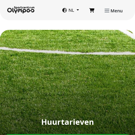
Direct naar de inhoud van de pagina
Website taal
NL
Menu
Huurtarieven