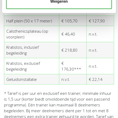
begeleiding trainer)
Weigeren
Kalymnos klimwand
€ 54,40**
n.v.t.
Half plein (50 x 17 meter)
€ 105,70
€ 127,90
Calisthenicsplateau (op
€ 46,40
n.v.t.
voorplein)
Kratistos, inclusief
€ 218,80
n.v.t.
begeleiding
Kratistos, exclusief
€
n.v.t.
begeleiding
176,30***
Geluidsinstallatie
n.v.t.
€ 22,14
* Tarief is per uur en exclusief een trainer; minimale inhuur
is 1,5 uur (korter biedt onvoldoende tijd voor een passend
programma). Eén trainer kan maximaal 8 deelnemers
begeleiden. Bij meer deelnemers dient per 1 tot en met 8
deelnemers een extra trainer gehuurd te worden. Tarief van