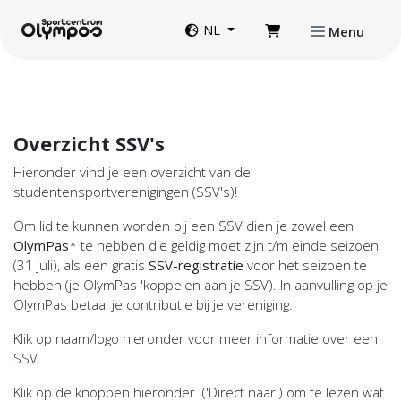
Direct naar de inhoud van de pagina
Website taal
NL
Menu
Overzicht SSV's
Hieronder vind je een overzicht van de
studentensportverenigingen (SSV's)!
Om lid te kunnen worden bij een SSV dien je zowel een
OlymPas
* te hebben die geldig moet zijn t/m einde seizoen
(31 juli), als een gratis
SSV-registratie
voor het seizoen te
hebben (je OlymPas 'koppelen aan je SSV). In aanvulling op je
OlymPas betaal je contributie bij je vereniging.
Klik op naam/logo hieronder voor meer informatie over een
SSV.
Klik op de knoppen hieronder ('Direct naar') om te lezen wat