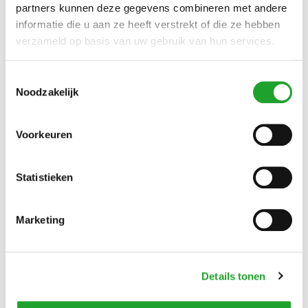
partners kunnen deze gegevens combineren met andere
U.S.R.S.
informatie die u aan ze heeft verstrekt of die ze hebben
verzameld op basis van uw gebruik van hun services.
Toestemmingsselectie
U.S.V.V. Odysseus '91
Noodzakelijk
Voorkeuren
US Beat It
Statistieken
Marketing
USAC
Details tonen
USBF