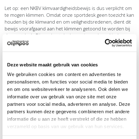
Let op: een NKBV klimvaardigheidsbewijs is dus verplicht om
te mogen klimmen. Omdat onze sportdesk geen toezicht kan
houden bij de klimwand en om veiligheidsredenen, dient dit
bewijs voorafgaand aan het klimmen getoond te worden bij
de sportdesk. Bij voorbaat dank voor je medewerking!
Toprope klimmen (vereist: toprope klimvaardigheidsbewijs
NKBV)
Binnen de openingstijden is het altijd mogelijk om toprope te
Deze website maakt gebruik van cookies
klimmen. Dit kan op de 16 á 17 touwlijnen waar een touw
hangt. Bij slecht weer of overmacht kan er besloten worden
We gebruiken cookies om content en advertenties te
om de wand te sluiten. Dit zal dan worden aangegeven op
personaliseren, om functies voor social media te bieden
deze pagina onder Actuele informatie
.
en om ons websiteverkeer te analyseren. Ook delen we
informatie over uw gebruik van onze site met onze
Voorklimmen (vereist: voorklimmen klimvaardigheidsbewijs
partners voor social media, adverteren en analyse. Deze
NKBV)
partners kunnen deze gegevens combineren met andere
Er is te weinig vraag naar de mogelijkheid om voor te
informatie die u aan ze heeft verstrekt of die ze hebben
klimmen, daarom wordt er alleen op (onregelmatige)
verzameld op basis van uw gebruik van hun services.
specifieke tijden een wanddeel aangewezen om voor te
klimmen. Deze zullen worden aangekondigd bij de
actuele