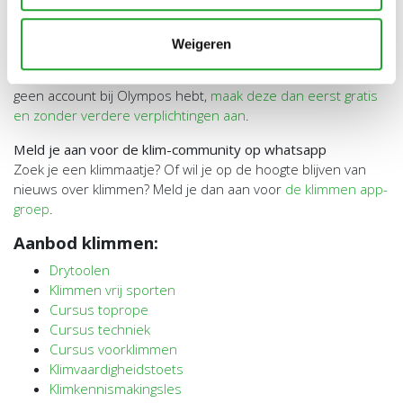
OlymPas of OlymPas 3-dagenkaart kopen
Een OlymPas (jaarkaart, 1 of 3 maanden of 3-dagenkaart) is
Weigeren
verplicht en kun je
hier
online aanschaffen. De pas gaat in op
de datum van aanschaf. Afrekenen kan via Pay. Als je nog
geen account bij Olympos hebt,
maak deze dan eerst gratis
en zonder verdere verplichtingen aan
.
Meld je aan voor de klim-community op whatsapp
Zoek je een klimmaatje? Of wil je op de hoogte blijven van
nieuws over klimmen? Meld je dan aan voor
de klimmen app-
groep
.
Aanbod klimmen:
Drytoolen
Klimmen vrij sporten
Cursus toprope
Cursus techniek
Cursus voorklimmen
Klimvaardigheidstoets
Klimkennismakingsles