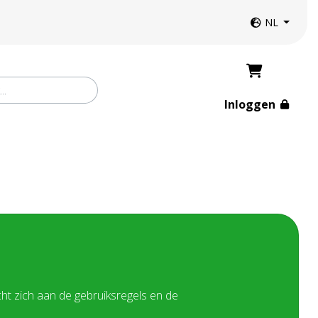
Website taal
NL
Inloggen
t zich aan de gebruiksregels en de