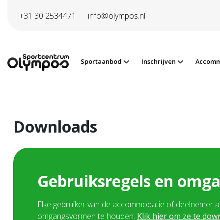
Direct naar de inhoud van de pagina
+31 30 2534471
info@olympos.nl
Sportaanbod
Inschrijven
Accomm
Downloads
Gebruiksregels en omg
Elke gebruiker van de accommodatie of deelnemer 
omgangsvormen te houden.
Klik hier om ze te do