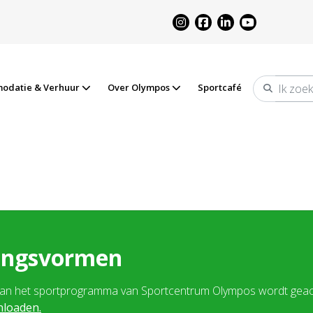
odatie & Verhuur
Over Olympos
Sportcafé
Zoeken
angsvormen
aan het sportprogramma van Sportcentrum Olympos wordt geach
wnloaden
.