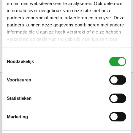
Wachtwoord vergeten?
en om ons websiteverkeer te analyseren. Ook delen we
informatie over uw gebruik van onze site met onze
partners voor social media, adverteren en analyse. Deze
Nog geen account?
Registreren
partners kunnen deze gegevens combineren met andere
informatie die u aan ze heeft verstrekt of die ze hebben
Deze site is beveiligd door reCAPTCHA en het
privacybeleid
en de
verzameld op basis van uw gebruik van hun services.
Servicevoorwaarden
van Google zijn van toepassing.
Toestemmingsselectie
Noodzakelijk
Voorkeuren
Statistieken
Uppsalalaan 3, 3584 CT Utrecht
Marketing
+31 30 2534471
info@olympos.nl